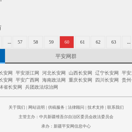
万
...
57
58
59
60
61
62
63
...
平安网群
长安网
平安浙江网
河北长安网
山西长安网
辽宁长安网
平安
长安网
平安广西网
海南政法网
重庆长安网
四川长安网
贵州
林省长安网
兵团政法综治网
关于我们
|
网站说明
|
供稿服务
|
法律顾问
|
技术支持
|
联系我们
主管主办：中共新疆维吾尔自治区委员会政法委员会
承办：新疆平安网信息中心