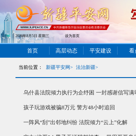
2026年8月5日 星期三
设为首页
首页
高层动态
平安建设
看
当前位置：
新疆平安网>
法治新疆>
乌什县法院倾力执行为企纾困 一封感谢信写满
孩子玩游戏被骗8万元 警方48小时追回
一阵风“刮”出邻地纠纷 法院倾力“云上”化解