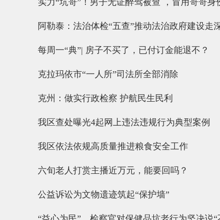
实力“坑哥”！男子无证醉驾被查 ，冒用哥哥身
阿勒泰：法治体检“五查”推动法治政府建设走
每周一“典”| 房子不买了，已付订金能退不？
克拉玛依市“一人所”司法所全部消除
克州：做实行政检察 护航民生民利
我区查处曝光4起网上违法违规行为典型案例
我区依法依规高质量推进粮食安全工作
六旬老人打赏主播近万元，能要回吗？
公益诉讼为文物遗迹筑起“保护墙”
“益心为民”，检察官对保健品坑老行为坚决说“