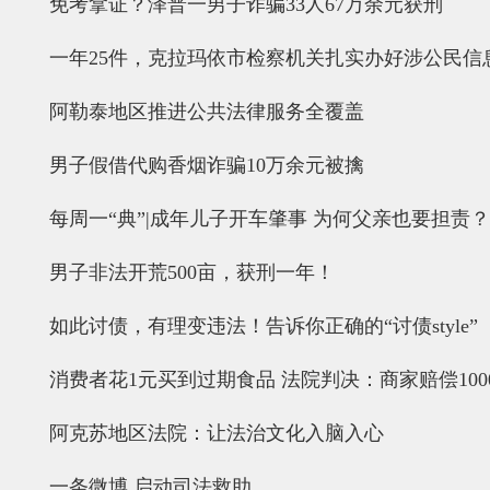
免考拿证？泽普一男子诈骗33人67万余元获刑
一年25件，克拉玛依市检察机关扎实办好涉公民信
阿勒泰地区推进公共法律服务全覆盖
男子假借代购香烟诈骗10万余元被擒
每周一“典”|成年儿子开车肇事 为何父亲也要担责？
男子非法开荒500亩，获刑一年！
如此讨债，有理变违法！告诉你正确的“讨债style”
消费者花1元买到过期食品 法院判决：商家赔偿100
阿克苏地区法院：让法治文化入脑入心
一条微博 启动司法救助