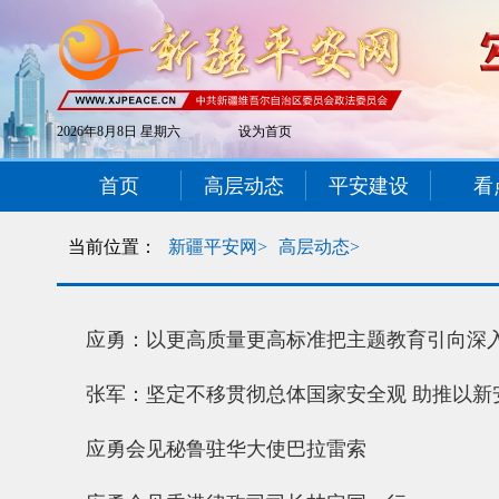
2026年8月8日 星期六
设为首页
首页
高层动态
平安建设
看
当前位置：
新疆平安网>
高层动态>
应勇：以更高质量更高标准把主题教育引向深入
张军：坚定不移贯彻总体国家安全观 助推以新
应勇会见秘鲁驻华大使巴拉雷索