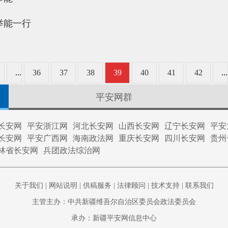
举能一行
...
36
37
38
39
40
41
42
...
平安网群
长安网
平安浙江网
河北长安网
山西长安网
辽宁长安网
平安
长安网
平安广西网
海南政法网
重庆长安网
四川长安网
贵州
林省长安网
兵团政法综治网
关于我们
|
网站说明
|
供稿服务
|
法律顾问
|
技术支持
|
联系我们
主管主办：中共新疆维吾尔自治区委员会政法委员会
承办：新疆平安网信息中心