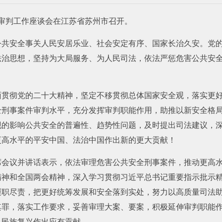
件审判工作座谈会在江苏省苏州市召开。
公共安全事关人民安居乐业、社会安定有序、国家长治久安。党
法治思想，坚持为大局服务、为人民司法，依法严惩危害公共安
面贯彻党的二十大精神，坚定不移贯彻总体国家安全观，落实更
刑事案件审判水平，充分发挥审判职能作用，助推以新安全格局
现的影响公共安全的普遍性、趋势性问题，及时提出司法建议，
更高水平的平安中国、法治中国作出新的更大贡献！
席会议并讲话表示，依法审理危害公共安全刑事案件，推动更高
精神和全国两会精神，深入学习贯彻习近平总书记重要指示批示
履职尽责，把更好统筹发展和安全落到实处，努力以高质量司法
其罪，落实工作要求，妥善审理大案、要案，积极延伸审判职能
、民族复兴作出应有贡献。