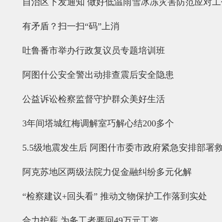
自治区下发通知 做好低温雨雪冰冻灾害防范应对工
有矛盾？扫一扫“码”上消
吐鲁番市举办行政复议员专题培训班
阿图什公安全警出动排查震后安全隐患
公益诉讼检察监督守护群众美好生活
3年间塔城红梅调解室巧解心结200多个
5.5级地震发生后 阿图什市委市政府紧急安排部署
阿克苏地区两级法院力促金融纠纷多元化解
“检察建议+回头看” 推动文物保护工作落到实处
合力护薪 为务工者要回49万元工资