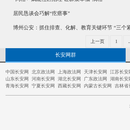
居民恳谈会巧解“疙瘩事”
博州公安：抓住排查、化解、教育关键环节 “三个
上一页
1
.
长安网群
中国长安网
北京政法网
上海政法网
天津长安网
江苏长安
山东长安网
河南长安网
湖北长安网
广东政法网
湖南长安
青海长安网
宁夏长安网
西藏长安网
内蒙古长安网
吉林省