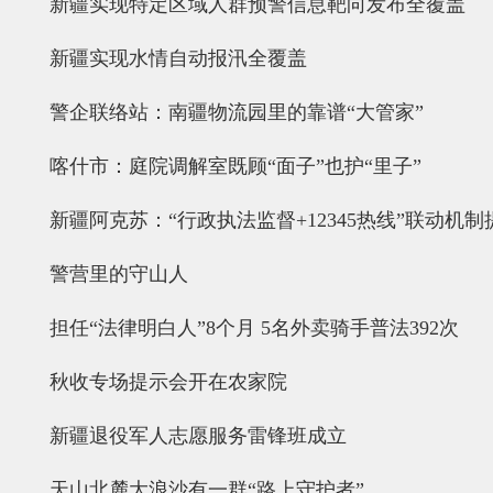
新疆实现特定区域人群预警信息靶向发布全覆盖
新疆实现水情自动报汛全覆盖
警企联络站：南疆物流园里的靠谱“大管家”
喀什市：庭院调解室既顾“面子”也护“里子”
新疆阿克苏：“行政执法监督+12345热线”联动机
警营里的守山人
担任“法律明白人”8个月 5名外卖骑手普法392次
秋收专场提示会开在农家院
新疆退役军人志愿服务雷锋班成立
天山北麓大浪沙有一群“路上守护者”