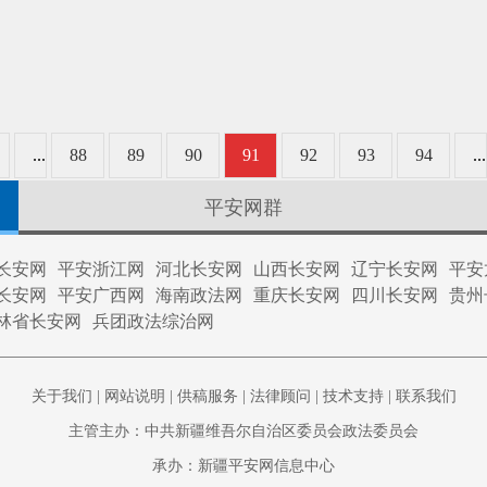
...
88
89
90
91
92
93
94
...
平安网群
长安网
平安浙江网
河北长安网
山西长安网
辽宁长安网
平安
长安网
平安广西网
海南政法网
重庆长安网
四川长安网
贵州
林省长安网
兵团政法综治网
关于我们
|
网站说明
|
供稿服务
|
法律顾问
|
技术支持
|
联系我们
主管主办：中共新疆维吾尔自治区委员会政法委员会
承办：新疆平安网信息中心