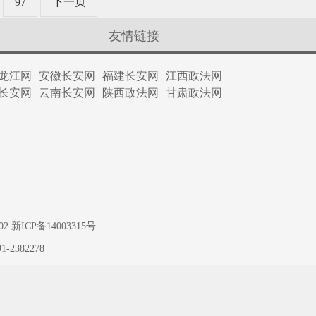
97
下一页
友情链接
龙江网
安徽长安网
福建长安网
江西政法网
长安网
云南长安网
陕西政法网
甘肃政法网
ICP备14003315号
1-2382278