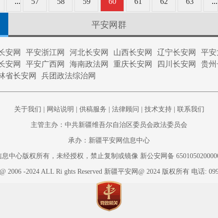
...
57
58
59
60
61
62
63
...
平安网群
长安网
平安浙江网
河北长安网
山西长安网
辽宁长安网
平安
长安网
平安广西网
海南政法网
重庆长安网
四川长安网
贵州
林省长安网
兵团政法综治网
关于我们
|
网站说明
|
供稿服务
|
法律顾问
|
技术支持
|
联系我们
主管主办：中共新疆维吾尔自治区委员会政法委员会
承办：新疆平安网信息中心
心版权所有，未经授权，禁止复制或镜像 新公安网备 65010502000002 新
t @ 2006 -2024 ALL Ri ghts Reserved 新疆平安网@ 2024 版权所有 电话: 099