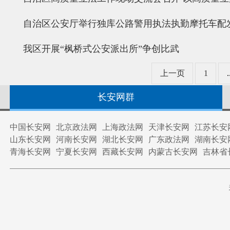
自治区公安厅举行独库公路警用执法执勤摩托车配
我区开展“枫桥式公安派出所”争创比武
上一页
1
.
长安网群
中国长安网
北京政法网
上海政法网
天津长安网
江苏长安
山东长安网
河南长安网
湖北长安网
广东政法网
湖南长安
青海长安网
宁夏长安网
西藏长安网
内蒙古长安网
吉林省