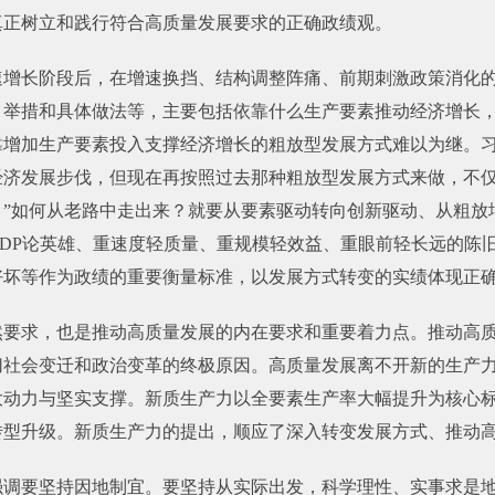
真正树立和践行符合高质量发展要求的正确政绩观。
速增长阶段后，在增速换挡、结构调整阵痛、前期刺激政策消化
、举措和具体做法等，主要包括依靠什么生产要素推动经济增长
靠增加生产要素投入支撑经济增长的粗放型发展方式难以为继。习
经济发展步伐，但现在再按照过去那种粗放型发展方式来做，不
。”如何从老路中走出来？就要从要素驱动转向创新驱动、从粗放
DP论英雄、重速度轻质量、重规模轻效益、重眼前轻长远的陈
好坏等作为政绩的重要衡量标准，以发展方式转变的实绩体现正
然要求，也是推动高质量发展的内在要求和重要着力点。推动高
切社会变迁和政治变革的终极原因。高质量发展离不开新的生产
大动力与坚实支撑。新质生产力以全要素生产率大幅提升为核心
转型升级。新质生产力的提出，顺应了深入转变发展方式、推动
强调要坚持因地制宜。要坚持从实际出发，科学理性、实事求是