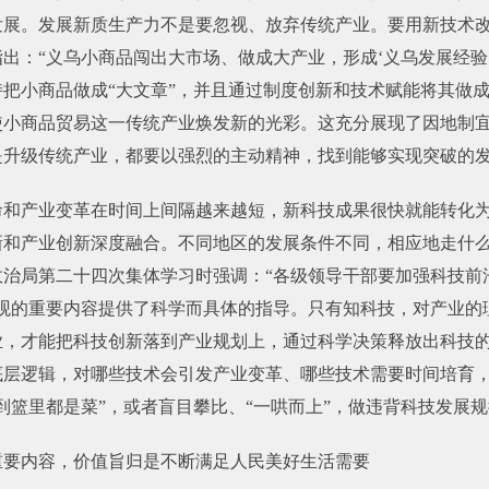
发展。发展新质生产力不是要忽视、放弃传统产业。要用新技术
出：“义乌小商品闯出大市场、做成大产业，形成‘义乌发展经验
把小商品做成“大文章”，并且通过制度创新和技术赋能将其做成
使小商品贸易这一传统产业焕发新的光彩。这充分展现了因地制
是升级传统产业，都要以强烈的主动精神，找到能够实现突破的
命和产业变革在时间上间隔越来越短，新科技成果很快就能转化
新和产业创新深度融合。不同地区的发展条件不同，相应地走什
政治局第二十四次集体学习时强调：“各级领导干部要加强科技前
观的重要内容提供了科学而具体的指导。只有知科技，对产业的理
业，才能把科技创新落到产业规划上，通过科学决策释放出科技
底层逻辑，对哪些技术会引发产业变革、哪些技术需要时间培育
到篮里都是菜”，或者盲目攀比、“一哄而上”，做违背科技发展
重要内容，价值旨归是不断满足人民美好生活需要