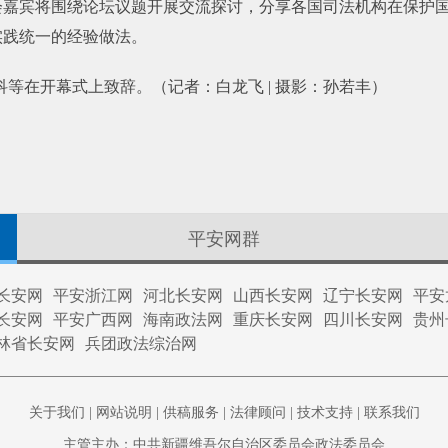
会嘉宾将围绕论坛议题开展交流探讨，分享各国司法机构在保护
实践统一的经验做法。
等在开幕式上致辞。（记者：白龙飞 | 摄影：孙若丰）
平安网群
长安网
平安浙江网
河北长安网
山西长安网
辽宁长安网
平安
长安网
平安广西网
海南政法网
重庆长安网
四川长安网
贵州
林省长安网
兵团政法综治网
关于我们
|
网站说明
|
供稿服务
|
法律顾问
|
技术支持
|
联系我们
主管主办：中共新疆维吾尔自治区委员会政法委员会