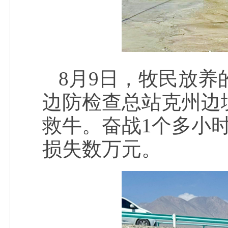
8
月
9
日，牧民放养
边防检查总站克州边
救牛。
奋战
1
个多小
损失
数
万元。