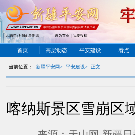
2026年8月6日 星期四
设为首页
|
我要投稿
首页
高层动态
平安建设
看点
当前位置：
新疆平安网>
平安建设>
正文
喀纳斯景区雪崩区
来源：天山网-新疆日报 发