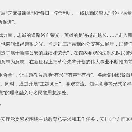
展“芝麻微课堂”和“每日一学”活动，一线执勤民警以理论小课
两促进”。
我力量，忠诚的道路浴血荣光，英雄的足迹越走越长……”走入
中也瞬间燃起崇敬之光。当走进庄严肃穆的公安英烈展厅，民警们
造了属于新疆公安的业绩和荣光”，在馆内参观的法制总队民警
意志为意志，在新征程上把革命先辈开创的伟大事业不断推向前
合拳”，让主题教育落地“有形”“有声”“有行”。各级党组织
。同时，通过开展“主题党日”、参观交流、知识竞赛等形式多样
党”的理念融入每名民警思想深处。
”
安厅党委紧紧围绕主题教育总要求和工作任务，安排8个方面3