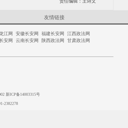
责任编辑：王诗文
友情链接
龙江网
安徽长安网
福建长安网
江西政法网
长安网
云南长安网
陕西政法网
甘肃政法网
ICP备14003315号
1-2382278