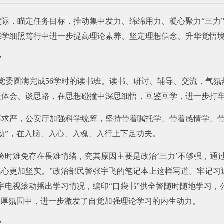
际，瞄定任务目标，推动集中发力、绵绵用力、凝心聚力“三力
深学细照笃行中进一步提高理论素养、坚定理想信念、升华觉悟
”
厅党委圆满完成56学时的读书班。读书、研讨、辅导、交流，气
谈体会、谈思路，在思想碰撞中深思细悟，互鉴互学，进一步打
要求严，公安厅加强科学统筹，坚持带着嘱托学、带着感情学、
动”，在入脑、入心、入魂、入行上下足功夫。
验时难免存在畏难情绪，究其原因主要是政治‘三力’不够强，通
心更加坚实。”政治部民警张宇飞的笔记本上这样写道。牢记习
宇电视滚动播出学习情况，编印“口袋书”供全警随时随地学习，
浓厚氛围中，进一步激发了自觉加强理论学习的内生动力。
”