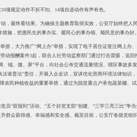
10项规定动作不折不扣、14项自选动作有声有色。
行动，最终看结果。为确保主题教育取得实效，公安厅始终把人民
”工作措施，把惠民生的事办实、暖民心的事办细、顺民意的事办好
”举措，大力推广“网上办”举措，实现了电子居住证签注网上办、
付劳动报酬案件3起，联合人社劳动监察部门通过打击震慑，追回拖
、网、端、微、屏”平台，向社会公布交通流量情况、辖区事故多
谁执法谁普法”责任，开展入企走访，宣讲优化营商环境法律知识，
为保障农民种植收益的重要举措，通过为脱贫重点户承包蔬菜棚、
党员“双报到”活动、“五个好党支部”创建、“三学三亮三比”争
升群众获得感、幸福感和安全感。截至目前，公安厅各级党组织