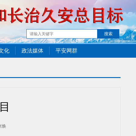
文化
政法媒体
平安网群
目
张焕