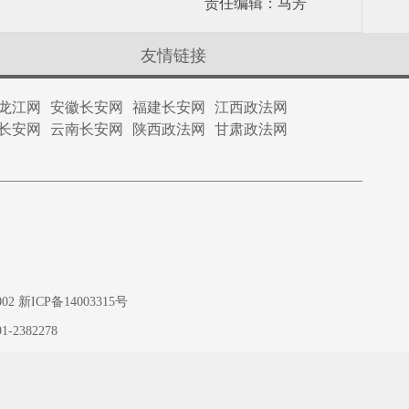
责任编辑：马芳
友情链接
龙江网
安徽长安网
福建长安网
江西政法网
长安网
云南长安网
陕西政法网
甘肃政法网
ICP备14003315号
1-2382278