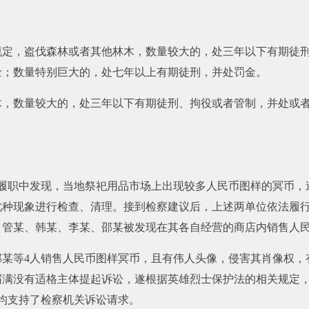
规定，盗伐森林或者其他林木，数量较大的，处三年以下有期徒
金；数量特别巨大的，处七年以上有期徒刑，并处罚金。
木，数量较大的，处三年以下有期徒刑、拘役或者管制，并处或
院在履职中发现，当地祭祀用品市场上出现较多人民币图样的冥币
此种现象进行检查、清理。接到检察建议后，上述两单位依法履
期间，管某、韩某、李某、邵某被发现在其各自经营的商店内销售人
邵某等4人销售人民币图样冥币，且有伟人头像，侵害其肖像权，
届满没有适格主体提起诉讼，遂根据英雄烈士保护法的相关规定，
均支持了检察机关诉讼请求。