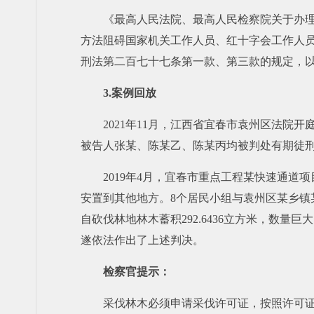
《最高人民法院、最高人民检察院关于办
方法阻碍国家机关工作人员、红十字会工作人
刑法第二百七十七条第一款、第三款的规定，
3.案例回放
2021年11月，江西省宜春市袁州区法院
被告人张某、陈某乙、陈某丙均被判处有期徒刑
2019年4月，宜春市重点工程某快速通
安置到其他地方。8个居民小组与袁州区某乡
自砍伐林地林木蓄积292.6436立方米，数
遂依法作出了上述判决。
检察官提示：
采伐林木必须申请采伐许可证，按照许可