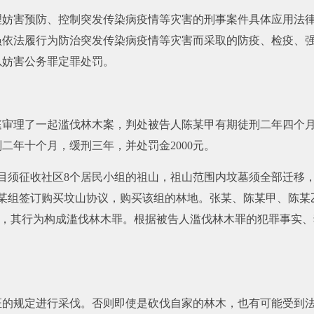
理妨害预防、控制突发传染病疫情等灾害的刑事案件具体应用法
员依法履行为防治突发传染病疫情等灾害而采取的防疫、检疫、
以妨害公务罪定罪处罚。
开庭审理了一起滥伐林木案，判处被告人陈某甲有期徒刑二年四个月
二年十个月，缓刑三年，并处罚金2000元。
道项目须征收社区8个居民小组的祖山，祖山范围内坟墓须全部迁
镇某组签订购买坟山协议，购买该组的林地。张某、陈某甲、陈某
量巨大，其行为构成滥伐林木罪。根据被告人滥伐林木罪的犯罪事
证的规定进行采伐。否则即使是砍伐自家的林木，也有可能受到