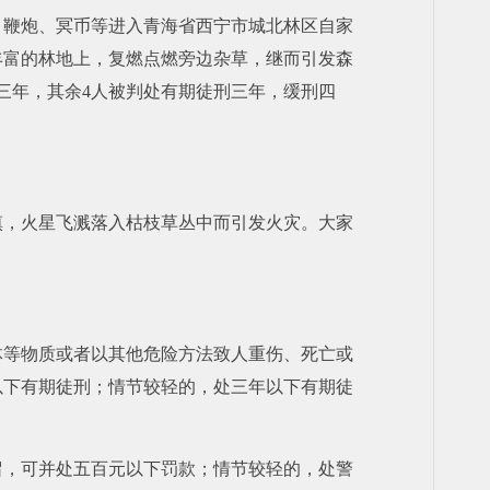
种、鞭炮、冥币等进入青海省西宁市城北林区自家
丰富的林地上，复燃点燃旁边杂草，继而引发森
刑三年，其余4人被判处有期徒刑三年，缓刑四
慎，火星飞溅落入枯枝草丛中而引发火灾。大家
体等物质或者以其他危险方法致人重伤、死亡或
以下有期徒刑；情节较轻的，处三年以下有期徒
留，可并处五百元以下罚款；情节较轻的，处警