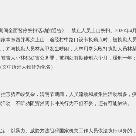
情期间全面暂停祭扫活动的通告》，禁止人员上山祭扫。2020年4
回家拿东西并再次上山，途经村中路口设卡执勤点时，被执勤人
点，并与执勤人员林某甲发生吵闹，大林用拳头殴打执勤人员林
；被告人小林犯妨害公务罪，被判处有期徒刑六个月，缓刑一年
元。（文中所涉人物皆为化名）
防控形势严峻复杂，清明节期间，人员流动和聚集性活动增多，
扫活动，不听劝阻贸然闯卡冲关行为不但不妥，还有可能触法。
规定：以暴力、威胁方法阻碍国家机关工作人员依法执行职务的