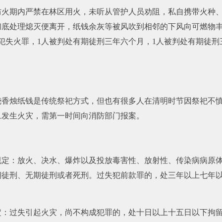
在森林防火期内严禁在林区用火，未听从管护人员劝阻，私自携带火
彻底处理熄灭便离开，纸钱余灰等被风吹到相邻的下风向可燃物
人因犯失火罪，1人被判处有期徒刑三年六个月，1人被判处有期徒
烧香烛纸钱是传统祭祀方式，但也有很多人在清明时节因祭祀不
旦发生火灾，需第一时间向消防部门报案。
规定：放火、决水、爆炸以及投放毒害性、放射性、传染病病原
期徒刑、无期徒刑或者死刑。过失犯前款罪的，处三年以上七年
定：过失引起火灾，尚不构成犯罪的，处十日以上十五日以下拘