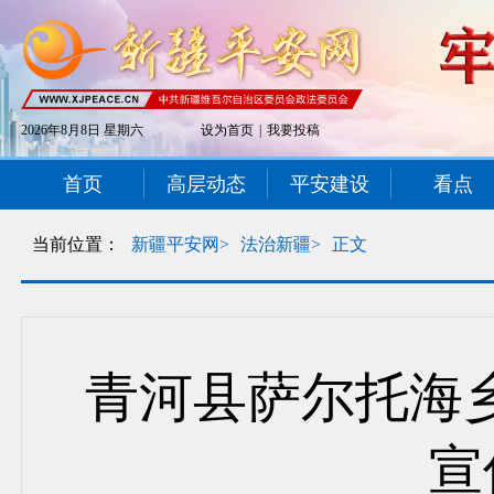
2026年8月8日 星期六
设为首页
|
我要投稿
首页
高层动态
平安建设
看点
当前位置：
新疆平安网>
法治新疆>
正文
青河县萨尔托海
宣