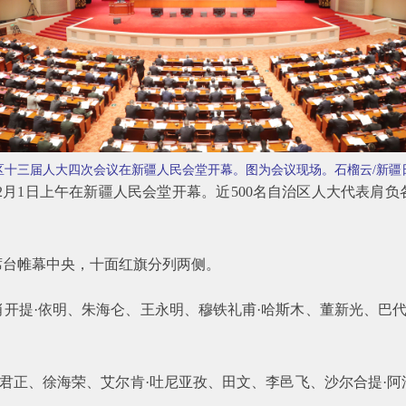
治区十三届人大四次会议在新疆人民会堂开幕。图为会议现场。石榴云/新疆
月1日上午在新疆人民会堂开幕。近500名自治区人大代表肩
席台帷幕中央，十面红旗分列两侧。
开提·依明、朱海仑、王永明、穆铁礼甫·哈斯木、董新光、巴代
王君正、徐海荣、艾尔肯·吐尼亚孜、田文、李邑飞、沙尔合提·