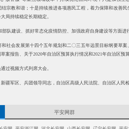
团结宗教和谐；十是持续推进各项惠民工程，着力保障和改善民
会大局持续稳定长期稳定。
和部队建设、抓好常态化疫情防控、加强政府自身建设等方面进
和社会发展第十四个五年规划和二〇三五年远景目标纲要草案、
草案报告、关于2020年自治区预算执行情况和2021年自治区预
员通过视频方式列席大会。
、新疆军区、兵团领导同志，自治区高级人民法院、自治区人民
平安网群
长安网
平安浙江网
河北长安网
山西长安网
辽宁长安网
平安