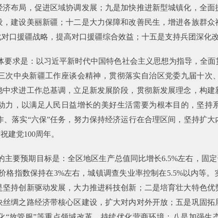
经济布局，促进区域协调发展；九是加快推进新型城镇化，全面
设，建设美丽新疆；十二是大力保障和改善民生，增进各族群众
化对口援疆战略，提高对口援疆综合效益；十五是支持兵团深化
的总体要求是：以习近平新时代中国特色社会主义思想为指导，全
三次中央新疆工作座谈会精神，贯彻落实自治区党委九届十次
稳中求进工作总基调，立足新发展阶段，贯彻新发展理念，构建
动力，以满足人民日益增长的美好生活需要为根本目的，坚持
工作、落实“六保”任务，努力保持经济运行在合理区间，坚持扩
祝建党100周年。
展的主要预期目标是：全区地区生产总值同比增长6.5%左右，固
费价格指数保持在3%左右，城镇调查失业率控制在5.5%以内
是坚持创新驱动发展，大力推进科技创新；二是培育壮大特色优
快丝绸之路经济带核心区建设，扩大对内对外开放；五是巩固拓
化“放管服”等重点领域改革，持续优化营商环境；八是加强生