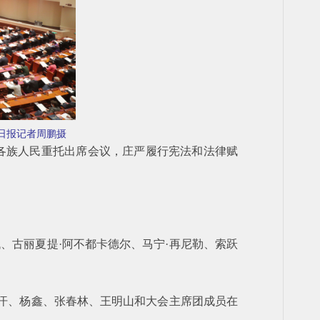
日报记者周鹏摄
负各族人民重托出席会议，庄严履行宪法和法律赋
、古丽夏提·阿不都卡德尔、马宁·再尼勒、索跃
阿汗、杨鑫、张春林、王明山和大会主席团成员在