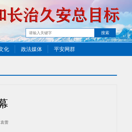
文化
政法媒体
平安网群
幕
 袁蕾